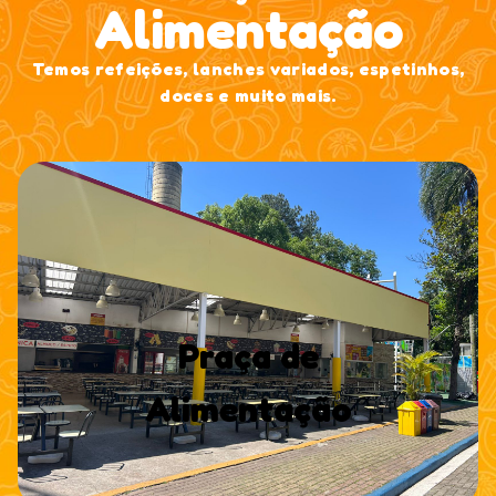
Alimentação
Temos refeições, lanches variados, espetinhos,
doces e muito mais.
Praça de
Alimentação