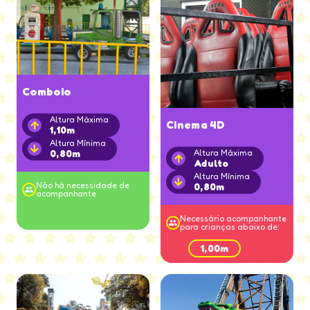
Comboio
Altura Máxima
Cinema 4D
1,10m
Altura Mínima
0,80m
Altura Máxima
Adulto
Altura Mínima
Não há necessidade de
0,80m
acompanhante
Necessário acompanhante
para crianças abaixo de:
1,00m