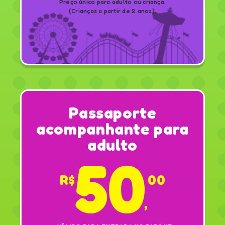
Preço único para adulto ou criança.
(Crianças a partir de 2 anos).
Passaporte
acompanhante para
adulto
50
R$
00
,