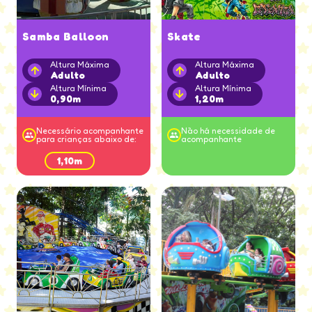
Samba Balloon
Skate
Altura Máxima
Altura Máxima
Adulto
Adulto
Altura Mínima
Altura Mínima
0,90m
1,20m
Necessário acompanhante
Não há necessidade de
para crianças abaixo de:
acompanhante
1,10m