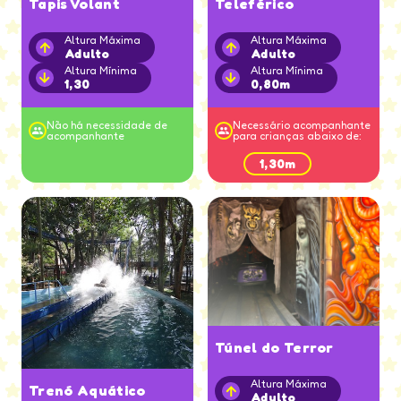
Tapis Volant
Teleférico
Altura Máxima
Altura Máxima
Adulto
Adulto
Altura Mínima
Altura Mínima
1,30
0,80m
Não há necessidade de
Necessário acompanhante
acompanhante
para crianças abaixo de:
1,30m
Túnel do Terror
Altura Máxima
Trenó Aquático
Adulto