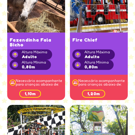
Fazendinha Fala
Fire Chief
Bicho
Altura Máxima
Altura Máxima
Adulto
Adulto
Altura Mínima
Altura Mínima
0,80m
0,80m
Necessário acompanhante
Necessário acompanhante
para crianças abaixo de:
para crianças abaixo de:
1,10m
1,20m