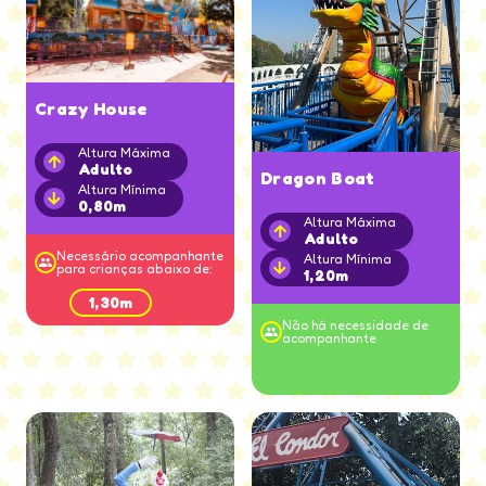
Crazy House
Altura Máxima
Adulto
Dragon Boat
Altura Mínima
0,80m
Altura Máxima
Adulto
Necessário acompanhante
Altura Mínima
para crianças abaixo de:
1,20m
1,30m
Não há necessidade de
acompanhante