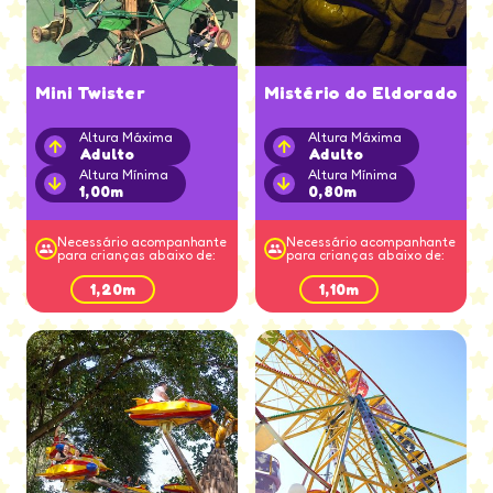
Mini Twister
Mistério do Eldorado
Altura Máxima
Altura Máxima
Adulto
Adulto
Altura Mínima
Altura Mínima
1,00m
0,80m
Necessário acompanhante
Necessário acompanhante
para crianças abaixo de:
para crianças abaixo de:
1,20m
1,10m