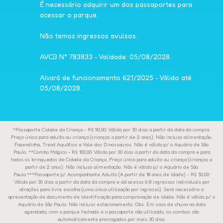
É necessário adquirir um dos passaportes para
acessar o parque.
Não temos ingressos avulsos.
AVCB N° 783833 - Validade: 05/08/2028.
Alvará de funcionamento 621/2025 - Válido até
05/08/2028.
*Passaporte Cidade da Criança - R$ 90,00: Válido por 30 dias a partir da data da compra.
Preço único para adulto ou criança (crianças a partir de 2 anos). Não incluso alimentação,
Fazendinha, Trenó Aquático e Vale dos Dinossauros. Não é válido p/ o Aquário de São
Paulo. **Combo Mágico - R$ 100,00: Válido por 30 dias a partir da data da compra e para
todos os brinquedos da Cidade da Criança. Preço único para adulto ou criança (crianças a
partir de 2 anos). Não incluso alimentação. Não é válido p/ o Aquário de São
Paulo.***Passaporte p/ Acompanhante Adulto (A partir de 18 anos de Idade) - R$ 50,00:
Válido por 30 dias a partir da data da compra e dá acesso à 8 ingressos individuais por
atrações para livre escolha (uma única utilização por ingresso). Será necessário a
apresentação de documento de identificação para comprovação de idade. Não é válido p/ o
Aquário de São Paulo. Não incluso estacionamento. Obs. Em caso de chuva na data
agendada, com o parque fechado e o passaporte não utilizado, os combos são
automaticamente prorrogados por mais 30 dias.